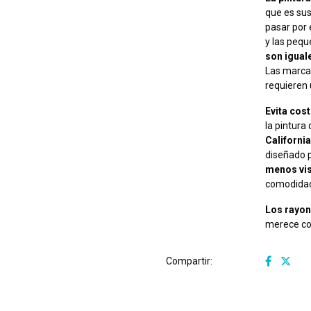
que es sus
pasar por 
y las pequ
son igual
Las marca
requieren 
Evita cos
la pintura 
Californi
diseñado 
menos vis
comodidad
Los rayon
merece co
Compartir: