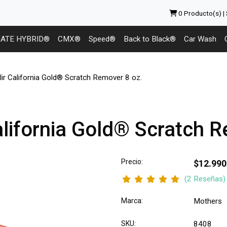
0
Producto(s) |
MATE HYBRID®
CMX®
Speed®
Back to Black®
Car Wash
lir California Gold® Scratch Remover 8 oz.
alifornia Gold® Scratch 
Precio:
$12.990
(2 Reseñas)
Marca:
Mothers
SKU:
8408