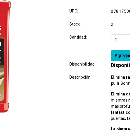
UPC:
0781750
Stock:
2
Cantidad:
Disponibilidad:
Disponi
Descripción:
Elimina r
pulir Scr
Elimina d
mientras
más profu
fantástic
puertas, t
La pintura