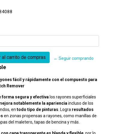
84088
← Seguir comprando
ble
ayones fácil y rápidamente con el compuesto para
atch Remover
e forma segura y efectiva
los rayones superficiales
mejora notablemente la apariencia
incluso de los
ndos, en
todo tipo de pinturas
. Logra
resultados
os
en zonas propensas a rayones, como manillas de
apas del maletero, tapas de bencina y más.
 con capa transparente es blanda y flexible
, por lo