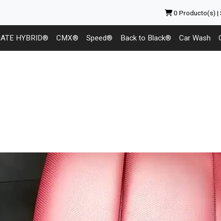
0
Producto(s) |
MATE HYBRID®
CMX®
Speed®
Back to Black®
Car Wash