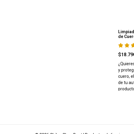
Limpiad
de Cuero
$18.79
¿Quieres
y proteg
cuero, e
de tu au
producto 