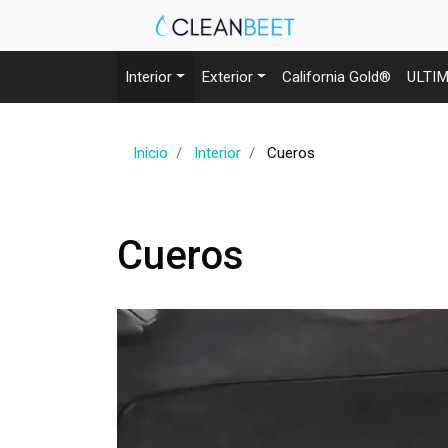
Interior
Exterior
California Gold®
ULTI
Inicio
Interior
Cueros
Cueros