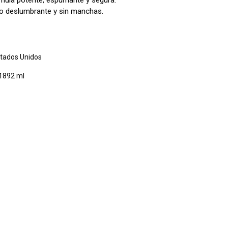
mula potente, espumante y segura.
llo deslumbrante y sin manchas.
tados Unidos
1892 ml