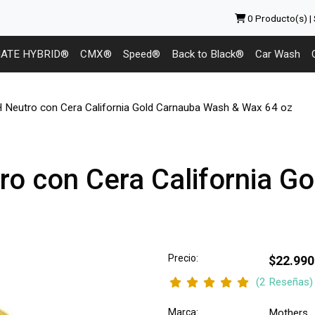
0
Producto(s) |
MATE HYBRID®
CMX®
Speed®
Back to Black®
Car Wash
Neutro con Cera California Gold Carnauba Wash & Wax 64 oz
o con Cera California G
Precio:
$22.990
(2 Reseñas)
Marca:
Mothers