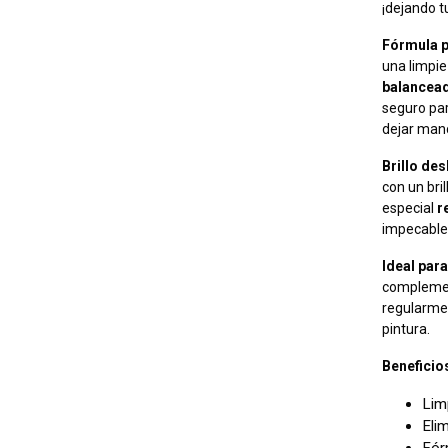
¡dejando t
Fórmula p
una limpie
balancea
seguro par
dejar man
Brillo de
con un bri
especial
r
impecable 
Ideal par
complement
regularmen
pintura.
Beneficio
Limp
Elim