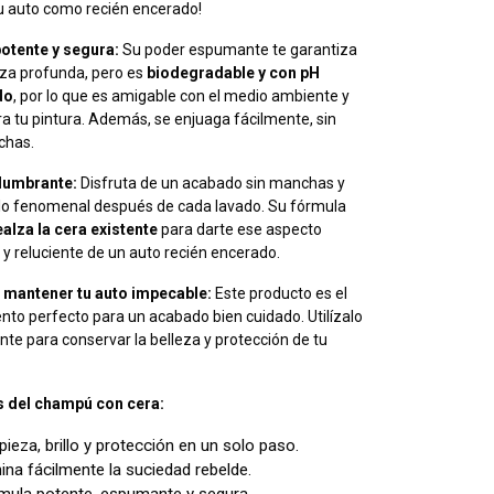
u auto como recién encerado!
otente y segura:
Su poder espumante te garantiza
za profunda, pero es
biodegradable y con pH
do
, por lo que es amigable con el medio ambiente y
a tu pintura. Además, se enjuaga fácilmente, sin
chas.
slumbrante:
Disfruta de un acabado sin manchas y
llo fenomenal después de cada lavado. Su fórmula
ealza la cera existente
para darte ese aspecto
y reluciente de un auto recién encerado.
a mantener tu auto impecable:
Este producto es el
o perfecto para un acabado bien cuidado. Utilízalo
te para conservar la belleza y protección de tu
s del champú con cera:
ieza, brillo y protección en un solo paso.
ina fácilmente la suciedad rebelde.