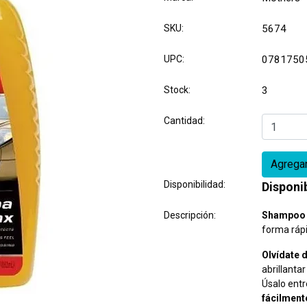
SKU:
5674
UPC:
0781750
Stock:
3
Cantidad:
Disponibilidad:
Disponi
Descripción:
Shampoo 
forma rápid
Olvídate 
abrillantar
Úsalo entr
fácilment