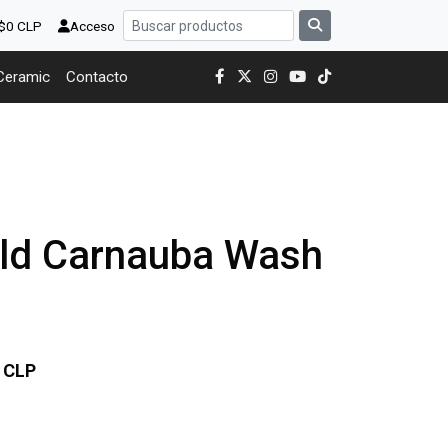
 $0 CLP
Acceso
Ceramic
Contacto
old Carnauba Wash
 CLP